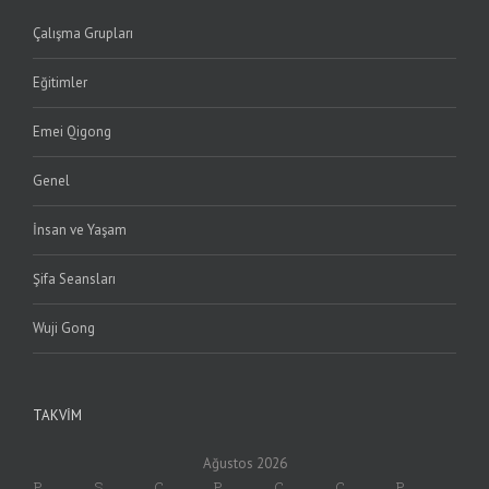
Çalışma Grupları
Eğitimler
Emei Qigong
Genel
İnsan ve Yaşam
Şifa Seansları
Wuji Gong
TAKVIM
Ağustos 2026
P
S
Ç
P
C
C
P