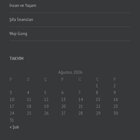
İnsan ve Yaşam
Şifa Seansları
Wuji Gong
TAKVIM
Ağustos 2026
P
S
Ç
P
C
C
P
1
2
3
4
5
6
7
8
9
10
11
12
13
14
15
16
17
18
19
20
21
22
23
24
25
26
27
28
29
30
31
« Şub