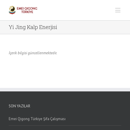
Yi Jing Kalp Enerjisi
İçerik bilgisi güncellenmektedir.
SON YAZILAR
Emei Qigong Türkiye Şifa Çalışması