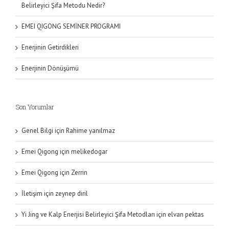
Belirleyici Şifa Metodu Nedir?
EMEI QIGONG SEMİNER PROGRAMI
Enerjinin Getirdikleri
Enerjinin Dönüşümü
Son Yorumlar
Genel Bilgi
için
Rahime yanılmaz
Emei Qigong
için
melikedogar
Emei Qigong
için
Zerrin
İletişim
için
zeynep diril
Yi Jing ve Kalp Enerjisi Belirleyici Şifa Metodları
için
elvan pektas