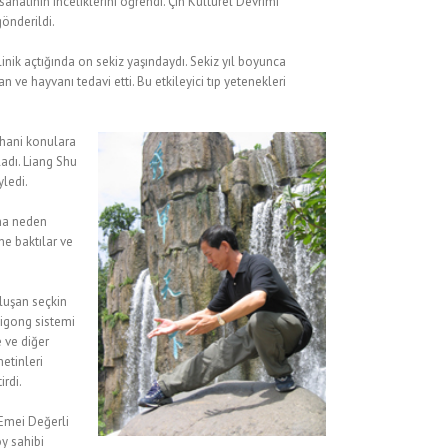
atının inceliklerini öğrendi. Çin Kültürel Devrimi
önderildi.
klinik açtığında on sekiz yaşındaydı. Sekiz yıl boyunca
n ve hayvanı tedavi etti. Bu etkileyici tıp yetenekleri
uhani konulara
adı. Liang Shu
yledi.
ona neden
ne baktılar ve
luşan seçkin
Qigong sistemi
 ve diğer
etinleri
irdi.
“Emei Değerli
y sahibi