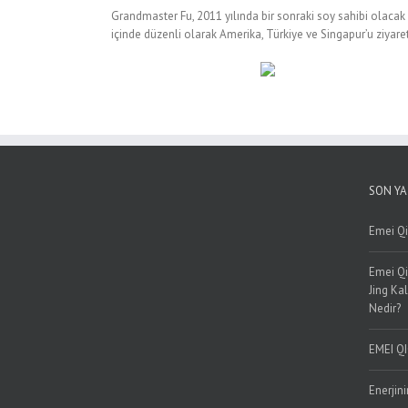
Grandmaster Fu, 2011 yılında bir sonraki soy sahibi olacak k
içinde düzenli olarak Amerika, Türkiye ve Singapur’u ziyare
SON YA
Emei Qi
Emei Qi
Jing Kal
Nedir?
EMEI Q
Enerjini