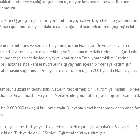
 dikkatli notlar ve yazdığı düşünceleri üç milyon kelimeden fazladır. Bugüne
lanmıştır.
ı Emei Qigong’un şifa verici yöntemlerini yaymak ve böylelikle bu yöntemlerin
Amacı günümüz dünyasındaki acıların çoğunu dindirmektir. Emei Qigong’un bilgi
hirde konferans ve seminerler yapmıştır. San Francisko Üniversitesi ve San
eminerler vermek üzere davet edilmiş ve San Francisko’daki Geleneksel Çin Tıbbı
 burada teşhis ve tedavide qi yayımı konusunda Emei yöntembilimi üzerine
mör Hastanesi’nde kanser hücrelerine qi yayımını içeren bir deneye katılmıştır.
alınmasını sağlamıştır. Deneyin umut verici sonuçları 2001 yılında Maneviyat ve
̈mörünü uzaktan tedavi kabiliyetlerini test etmek için Kaliforniya Pasifik Tıp Me
ry Channel Grandmaster Fu’yu Tıp Merkezi’nde görüntülemiş ve belgeseli Kanada’d
se 2.000.000 takipçisi bulunmaktadır. Dünyanın şimdi her zamankinden daha fazla
r.
u, aynı sene Türkiye’ye ilk ziyaretini gerçekleştirmiştir. Amrika’da 6 seviyelik eğ
ekilde, Türkiye’de de ilk “Seviye I Eğitmenleri”ni yetiştirmiştir.