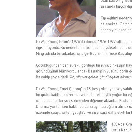
olan Luo Xing Wu’nu
sırasında birçok di
Tıp eğitimi nedeniyl
geleneksel Çin tıp b
nedeniyle insanlar k
Fu Wei Zhong Pekin’e 1976’da döndü. 1976-1977 yılları ar
ilgisi artıyordu. Bu nedenle din konusunda yüksek lisans 
Ming adında bir arkadaşı, onu Çin Budizminin Yüce Başrahip’
Çocukluğundan beri sürekli gördüğü bir rüya, bir keşişin
göründüğünü bilmiyordu ancak Başrahip’in yüzünü görür
Başrahip şöyle dedi:
“Ah, nihayet geldin. Şimdi eğitim görmen
Fu Wei Zhong, Emei Qigong’un 13. keşiş olmayan soy sahib
bir gruba katılmak üzere davet edildi. Altı aylık yoğun bi
içinde sadece bir soy sahibinden diğerine aktarılan Budizm,
Dharma yöntemleri hakkında daha ayrıntılı eğitim almak üze
üzerinde çalıştı, onları geliştirdi ve insanlara daha etkili b
1984’de, Gra
Lotus Kanun