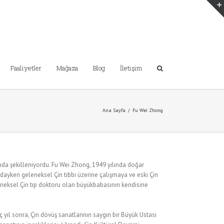
Faaliyetler
Mağaza
Blog
İletişim
Ana Sayfa
/
Fu Wei Zhong
da şekilleniyordu. Fu Wei Zhong, 1949 yılında doğar
ndayken geleneksel Çin tıbbı üzerine çalışmaya ve eski Çin
neksel Çin tıp doktoru olan büyükbabasının kendisine
ıl sonra, Çin dövüş sanatlarının saygın bir Büyük Ustası