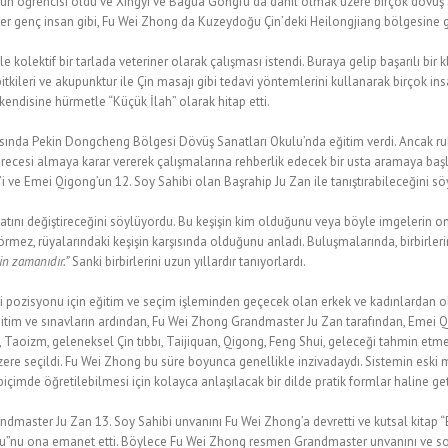
n öğrencisi oldu ve Xingyi ve Bagua Gongfu da dahil olmak üzere birçok dövüş san
ğer genç insan gibi, Fu Wei Zhong da Kuzeydoğu Çin’deki Heilongjiang bölgesine g
e kolektif bir tarlada veteriner olarak çalışması istendi. Buraya gelip başarılı bir 
itkileri ve akupunktur ile Çin masajı gibi tedavi yöntemlerini kullanarak birçok insa
endisine hürmetle “Küçük İlah” olarak hitap etti.
asında Pekin Dongcheng Bölgesi Dövüş Sanatları Okulu’nda eğitim verdi. Ancak r
derecesi almaya karar vererek çalışmalarına rehberlik edecek bir usta aramaya başl
i ve Emei Qigong’un 12. Soy Sahibi olan Başrahip Ju Zan ile tanıştırabileceğini sö
 hayatını değiştireceğini söylüyordu. Bu keşişin kim olduğunu veya böyle imgelerin 
 görmez, rüyalarındaki keşişin karşısında olduğunu anladı. Buluşmalarında, birbirleri
in zamanıdır.”
Sanki birbirlerini uzun yıllardır tanıyorlardı.
i pozisyonu için eğitim ve seçim işleminden geçecek olan erkek ve kadınlardan o
r eğitim ve sınavların ardından, Fu Wei Zhong Grandmaster Ju Zan tarafından, Emei 
 Taoizm, geleneksel Çin tıbbı, Taijiquan, Qigong, Feng Shui, geleceği tahmin etme
re seçildi. Fu Wei Zhong bu süre boyunca genellikle inzivadaydı. Sistemin eski m
ir biçimde öğretilebilmesi için kolayca anlaşılacak bir dilde pratik formlar haline get
ndmaster Ju Zan 13. Soy Sahibi unvanını Fu Wei Zhong’a devretti ve kutsal kitap 
u”nu ona emanet etti. Böylece Fu Wei Zhong resmen Grandmaster unvanını ve so