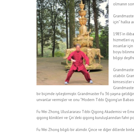
olmanın soru
Grandmaster 
için” halka 
1985’in ilkb
hizmetleri u
insanlar için
boyu bilinme
bilgiyi deşif
Grandmaster 
olabilir. Gra
kimsesizler 
Grandmaster 
bir biçimde iyileştirmiştir. Grandmaster Fu 36 yaşına geldiğ
unvanlar vermişler ve onu “Modern Tıbbi Qigong’un Babası”
Fu Wei Zhong, Uluslararası Tıbbi Qigong Akademisi ve Emei Lin
qigong klinikleri ve Çin’deki qigong kuruluşlarından fahri p
Fu Wei Zhong bilgili bir alimdir. Çince ve diğer dillerde binl