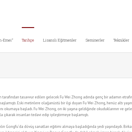
in-Emei”
Tarihçe
Lisanslı Eğitmenler
Seminerler
Teknikler
 tarafından tasavvur edilen gelecek Fu Wei Zhong adında genç bir adamın etrafın
şlamıştı. Eski metinlere olağanüstü bir ilgi duyan Fu Wei Zhong, henüz altı yaşı
ını okumaya başladı. Fu Wei Zhong, on iki yaşına geldiğinde okuduklarının ve gele
a çıkarak insanları tedavi edip iyileştirmeye başlamıştı.
in Gongfu’da dövüş sanatları eğitimi almaya başladığında yedi yaşındaydı. Birkaç y