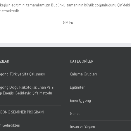
eşişin eğitimini tamamlamıştır. Bugünkü zamanının büyük çoğunluğunu Çin’deki öğ
t etmektedir.
ZILAR
KATEGORILER
gong Türkiye Şifa Çalışması
Çalışma Grupları
gong Doğu Psikolojisi: Chan Ve Yi
Eğitimler
p Enerjisi Belirleyici Şifa Metodu
Emei Qigong
IGONG SEMİNER PROGRAMI
Genel
n Getirdikleri
İnsan ve Yaşam