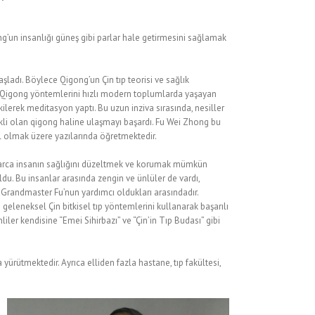
’un insanlığı güneş gibi parlar hale getirmesini sağlamak
adı. Böylece Qigong’un Çin tıp teorisi ve sağlık
ei Qigong yöntemlerini hızlı modern toplumlarda yaşayan
ekilerek meditasyon yaptı. Bu uzun inziva sırasında, nesiller
ekli olan qigong haline ulaşmayı başardı. Fu Wei Zhong bu
hil olmak üzere yazılarında öğretmektedir.
arca insanın sağlığını düzeltmek ve korumak mümkün
ldu. Bu insanlar arasında zengin ve ünlüler de vardı,
de Grandmaster Fu’nun yardımcı oldukları arasındadır.
 geleneksel Çin bitkisel tıp yöntemlerini kullanarak başarılı
iler kendisine “Emei Sihirbazı” ve “Çin’in Tıp Budası” gibi
rütmektedir. Ayrıca elliden fazla hastane, tıp fakültesi,