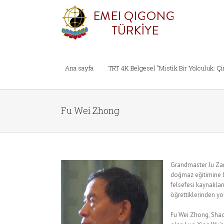
Ana sayfa
TRT 4K Belgesel “Mistik Bir Yolculuk: Ç
Fu Wei Zhong
Grandmaster Ju Zan
doğmaz eğitimine ba
felsefesi kaynaklar
öğrettiklerinden yol
Fu Wei Zhong, Shaol