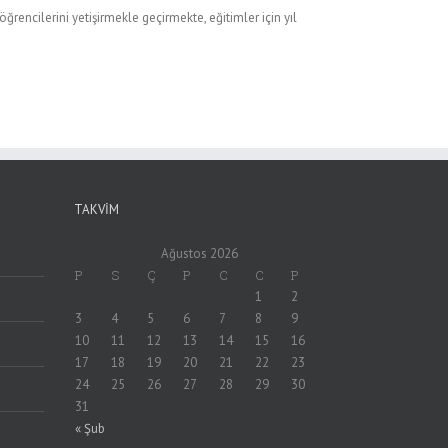
rencilerini yetişirmekle geçirmekte, eğitimler için yıl
TAKVIM
Ağustos 2026
P
S
Ç
P
C
C
P
1
2
3
4
5
6
7
8
9
10
11
12
13
14
15
16
17
18
19
20
21
22
23
24
25
26
27
28
29
30
31
« Şub