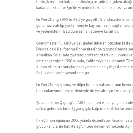
teolojik teorileri hakkında oldukça ustadır. Çalışırken aldığı
kadar altı kitabı ve Çin’de yirmiden fazla bilimsel tezi yayım
Fu Wei Zhong 1995’te ABD’ye göç etti. Grandmaster’ın amac
günümüz Batı tıp yöntemleriyle kaynaşmasını sağlamaktı. 
ve yeteneklerini Batı dünyasına iletmeye kararlıdır.
Grandmaster Fu ABD’ye gelişinden itibaren otuzdan fazla şe
Dieoga’daki Kaliforniya Üniversitesi’nde qigong üzerine s
Amerikan Koleji’nde ziyaretçi profesör olarak bulunmuş ve
dersler vermiştir. 1996 yılında, Kaliforniya’daki Atlantik Tü
Alınan olumlu sonuçlar deneyin daha geniş ölçeklerde ele 
Sağlık dergisinde yayımlanmıştır.
Fu Wei Zhong qigong ve diğer holistik yaklaşımların beyin tu
tarafındanyürütülen bir deneyde de yer almıştır. Discove
Şu anda Emei Qigong’un ABD’de binlerce, dünya genelinde i
şefkat getirecek Emei Qigong gibi kalp merkezli bir sistemdi
İlk eğitmen eğitimini 2006 yılında düzenleyen Grandmaster F
grubu kendisi ile birlikte eğitimlere devam etmektedir. Aynı ş