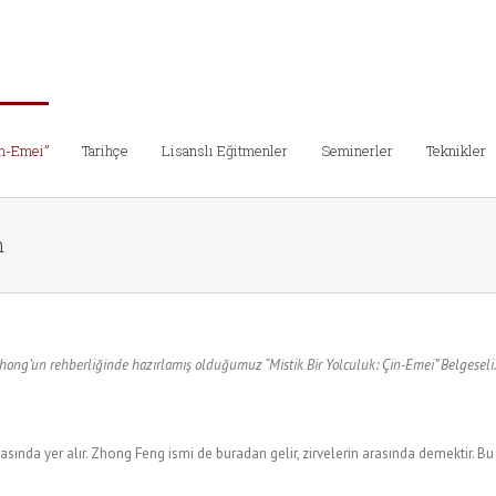
in-Emei”
Tarihçe
Lisanslı Eğitmenler
Seminerler
Teknikler
m
hong’un rehberliğinde hazırlamış olduğumuz “Mistik Bir Yolculuk: Çin-Emei” Belgesel
sında yer alır. Zhong Feng ismi de buradan gelir, zirvelerin arasında demektir. Bu