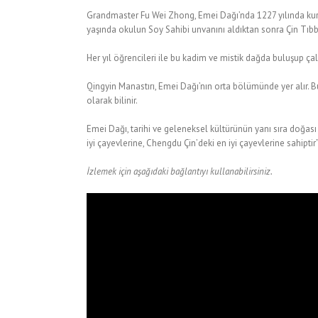
Grandmaster Fu Wei Zhong, Emei Dağı’nda 1227 yılında kur
yaşında okulun Soy Sahibi unvanını aldıktan sonra Çin Tıbbı b
Her yıl öğrencileri ile bu kadim ve mistik dağda buluşup 
Qingyin Manastırı, Emei Dağı’nın orta bölümünde yer alır. 
olarak bilinir.
Emei Dağı, tarihi ve geleneksel kültürünün yanı sıra doğası i
iyi çayevlerine, Chengdu Çin’deki en iyi çayevlerine sahiptir
İzlemek için aşağıdaki bağlantıyı kullanabilirsiniz.