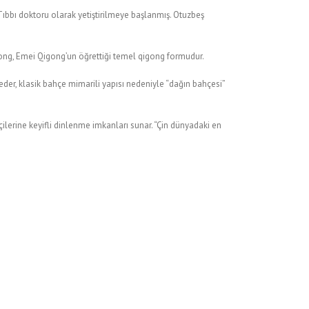
Tıbbı doktoru olarak yetiştirilmeye başlanmış.
Otuzbeş
Gong, Emei Qigong’un öğrettiği temel qigong formudur.
der, klasik bahçe mimarili yapısı nedeniyle “dağın bahçesi”
tçilerine keyifli dinlenme imkanları sunar. “Çin dünyadaki en