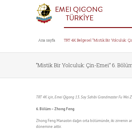
Ana sayfa
TRT 4K Belgesel “Mistik Bir Yolculuk: Ç
“Mistik Bir Yolculuk: Çin-Emei” 6. Bölü
TRT 4K için, Emei Qigong 13. Soy Sahibi Grandmaster Fu Wei Z
6. Bölüm – Zhong Feng
Zhong Feng Manastırı dağın orta bölümünde, iki zirvenin ara
dönemine aittir.