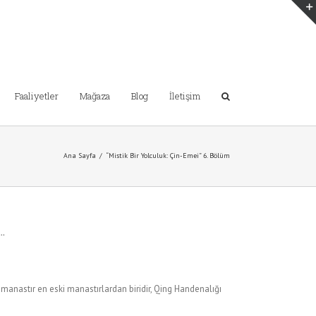
Faaliyetler
Mağaza
Blog
İletişim
Ana Sayfa
/
“Mistik Bir Yolculuk: Çin-Emei” 6. Bölüm
i…
 manastır en eski manastırlardan biridir, Qing Handenalığı