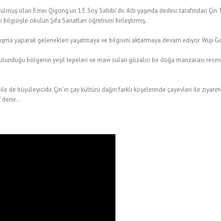
ulmuş olan Emei Qigong’un 13. Soy Sahibi’dir.
Altı yaşında dedesi tarafından Çin 
ilgisiyle okulun Şifa Sanatları öğretisini birleştirmiş.
çalışma yaparak gelenekleri yaşatmaya ve bilgisini aktarmaya devam ediyor. Wuji 
Bulunduğu bölgenin yeşil tepeleri ve mavi suları gözalıcı bir doğa manzarası resme
le de büyüleyicidir. Çin’in çay kültürü dağın farklı köşelerinde çayevleri ile ziyare
” denir…