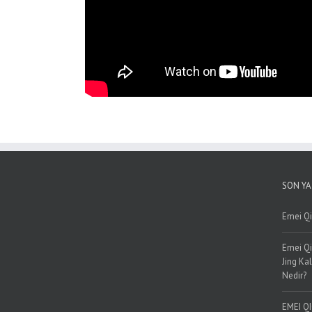
SON YA
Emei Qi
Emei Qi
Jing Kal
Nedir?
EMEI Q