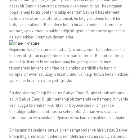
geçebilir. Bunun sonucunda ortaya çıkan enerji bilgisi, beş organın
doğal enerji fonksiyonlarını takip eder (ref. Seviye II beş element
tablosu) ve otomatik olarak çabucak bu bilgiyi bedenin belirli bir
bölgesine nakleder. Bu sadece belirli bir anda bedeni etkilemekle
kalmaz, aynı zamanda nakledildiği bölgede depolanır ve gelecekte
de aynı etkileri üretmeye devam eder.
Hepinizin “kalp” kavramını hatırladığını umuyorum, bu bedendeki her
hücreyi oluşturan uçdeğerde mikro-partiküller idi. Bu partüküller o
kadar küçüktürler ki onları herhangi bir çağdaş insan dilince
tanımlamak imkansızdır. Yine de bu mikro-partiküllerin her biri
komple bir evrensel uzayın tezahürüdür ve “kalp” bütün bedeni etkiler
çünkü her hücrenin içine yerleşmiştir.
Bu depolanmış Enerji Bilgisi’ne Bakiye Enerji Bilgisi olarak referans
edilir. Bakiye Enerji Bilgisi herhangi bir zamanda ve herhangi bir yerde
yedi duygu tarafından kışkırtılabilir, böylece sürekli bir şekilde
hastalığın şiddetinin artmasına sebep olur. Zaman ve uzayda var
olma, zaman ve uzaydan bağımsız olma karakteristiklerine sahiptir.
Bir insanın bedeninde ortaya çıkan semptomlar ve hissiyatlar, Bakiye
Enerji Bilgisi’nin insan bedeni üzerindeki hareketinin sonuç etkileridir.