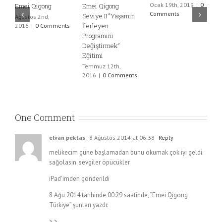
Ocak 19th, 2019
|
0
Emei Qigong
Emei Qigong
E
Comments
Seviye II “Yaşamın
S
Ağustos 2nd,
İlerleyen
G
2016
|
0 Comments
Programını
“
Değiştirmek”
T
Eğitimi
B
Temmuz 12th,
T
2016
|
0 Comments
2
One Comment
elvan pektas
8 Ağustos 2014 at 06:38
- Reply
melikecim güne başlamadan bunu okumak çok iyi geldi.
sağolasın. sevgiler öpücükler
iPad’imden gönderildi
8 Ağu 2014 tarihinde 00:29 saatinde, “Emei Qigong
Türkiye” şunları yazdı:
> >