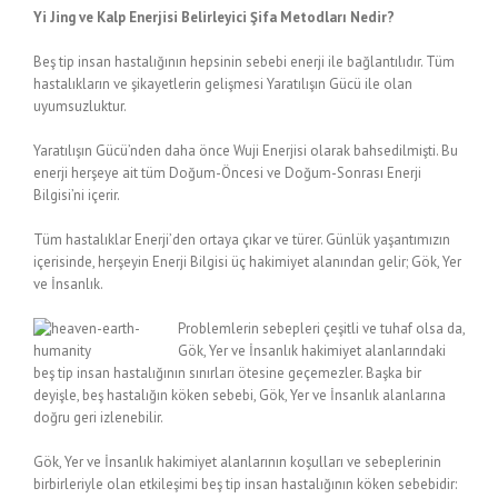
Yi Jing ve Kalp Enerjisi Belirleyici Şifa Metodları Nedir?
Beş tip insan hastalığının hepsinin sebebi enerji ile bağlantılıdır. Tüm
hastalıkların ve şikayetlerin gelişmesi Yaratılışın Gücü ile olan
uyumsuzluktur.
Yaratılışın Gücü’nden daha önce Wuji Enerjisi olarak bahsedilmişti. Bu
enerji herşeye ait tüm Doğum-Öncesi ve Doğum-Sonrası Enerji
Bilgisi’ni içerir.
Tüm hastalıklar Enerji’den ortaya çıkar ve türer. Günlük yaşantımızın
içerisinde, herşeyin Enerji Bilgisi üç hakimiyet alanından gelir; Gök, Yer
ve İnsanlık.
Problemlerin sebepleri çeşitli ve tuhaf olsa da,
Gök, Yer ve İnsanlık hakimiyet alanlarındaki
beş tip insan hastalığının sınırları ötesine geçemezler. Başka bir
deyişle, beş hastalığın köken sebebi, Gök, Yer ve İnsanlık alanlarına
doğru geri izlenebilir.
Gök, Yer ve İnsanlık hakimiyet alanlarının koşulları ve sebeplerinin
birbirleriyle olan etkileşimi beş tip insan hastalığının köken sebebidir: