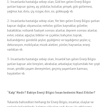
1- İnsanlarda hastalığa sebep olan, Gök’ten gelen Enerji Bilgisi
şunları kapsar: güneş, ay, yıldızlar, bulutlar, şimşek, gök gürlemesi,
yağmur, kar, dolu, çiy, rüzgar, don, sis, gökkuşağı vb.
2- İnsanlarda hastalığa sebep olan, Yer’den gelen Enerji Bilgisi şunları
kapsar: dağlar, okyanuslar, nehirler, göller, kaynaklar, göletler,
bataklıklar, volkanik faaliyet sonrası alanlar, deprem sonrası alanlar,
evler, odalar, ağaçlar, bitkiler ve çiçekler, bahçeler, toprak,
kullandığımız gündelik şeyler, giydiğimiz ve taşıdığımız şeyler, iç
dekorasyon, mobilyalar, müzik aletleri, yönler, hayvanlar, enerji
varlıkları vb.
3- İnsanlarda hastalığa sebep olan, İnsanlık’tan gelen Enerji Bilgisi
şunları kapsar: aile bireyleri, akrabalar, arkadaşlar, toplumdaki her çeşit
insan, şimdiki yaşam deneyimleri, geçmiş yaşamların karması,
hayaletler vb.
“Kalp” Nedir? Bakiye Enerji Bilgisi İnsan bedenini Nasıl Etkiler?
Yukarıda bahsedilen herhangi bir Enerji Bilgisi, insanlar, olaylar ve
şeylerle birleştiğinde, kalpten yükselen yedi duygu ile etkileşime