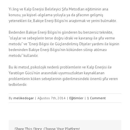
Yi Jing ve Kalp Enerjisi Belirleyici Şifa Metodları eğitiminin ana
konusu, ya kişisel-algılama yoluyla ya da şifacının gelişmiş
yetenekleri ile, Bakiye Enerji Bilgisi’ni araştırmak ve yerini bulmaktır.
Bedenden Bakiye Enerji Bilgisi’ni gönderen bu benzersiz teknikte,
“olaylar ve sebeplerin terse doğru idraki ve kavranışı ile şifa verme
metodu” ve “Enerji Bilgisi ile Güçlendirilmiş Objeler yardımı ile kişinin
bedeninden Bakiye Enerji Bilgisi’nin kökünden silinip atılması
metodu” kullanılır.
Bu iki metod, psikolojik nedenli problemlerin ve Kalp Enerjisi ile
Yaratılışın Gücü’nün arasındaki uyumsuzluktan kaynaklanan
problemlerin köken sebeplerinin giderilmesindeki önemli şifa veren
tedbirlerdir.
By
melikedogar
|
Ağustos 7th, 2014
|
Eğitimler
|
1 Comment
Share This Story, Choose Your Platform!